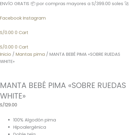
Ir
MANTA
Search
El
El
El
El
ENVÍO GRATIS 📦 por compras mayores a S/399.00 soles 🚀
al
BEBÉ
...
precio
precio
precio
precio
contenido
PIMA
original
original
actual
actual
Facebook
Instagram
«SOBRE
era:
era:
es:
es:
RUEDAS
S/286.00.
S/437.00.
S/205.00.
S/306.00.
S/
0.00
0
Cart
WHITE»
cantidad
S/
0.00
0
Cart
Inicio
/
Mantas pima
/ MANTA BEBÉ PIMA «SOBRE RUEDAS
WHITE»
MANTA BEBÉ PIMA «SOBRE RUEDAS
WHITE»
S/
129.00
100% Algodón pima
Hipoalergénica
Doble tela