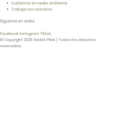
Cuidamos el medio ambiente
Trabaja con nosotros
Síguenos en redes
Facebook
Instagram
Tiktok
© Copyright 2026 WAWA PIMA | Todos los derechos
reservados.
¡Bienvenido(a) a Wawa Pima!
Blog
¡NUEVOS INGRESOS!
PACKS DE REGALO
Ajuares Pima
Toallas
Pijama Winter
Pijama Pima
Mantas de Invierno