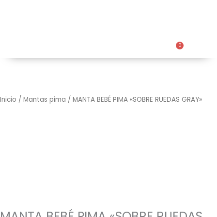
Ir
ENVÍO GRATIS 📦 por compras mayores a
al
S/399.00 soles 🚀
contenido
0
Cart
Inicio
/
Mantas pima
/ MANTA BEBÉ PIMA «SOBRE RUEDAS GRAY»
MANTA BEBÉ PIMA «SOBRE RUEDAS