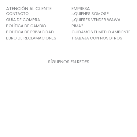
ATENCIÓN AL CLIENTE
EMPRESA
CONTACTO
¿QUIENES SOMOS?
GUÍA DE COMPRA
¿QUIERES VENDER WAWA
POLÍTICA DE CAMBIO
PIMA?
POLÍTICA DE PRIVACIDAD
CUIDAMOS EL MEDIO AMBIENTE
LIBRO DE RECLAMACIONES
TRABAJA CON NOSOTROS
SÍGUENOS EN REDES
F
I
T
a
n
i
c
s
k
e
t
t
b
a
o
o
g
k
o
r
k
a
© Copyright 2026 WAWA PIMA | Todos los derechos
m
reservados.