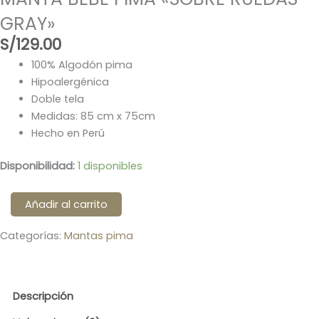
GRAY»
S/
129.00
100% Algodón pima
Hipoalergénica
Doble tela
Medidas: 85 cm x 75cm
Hecho en Perú
MANTA
Disponibilidad:
1 disponibles
BEBÉ
PIMA
Añadir al carrito
«SOBRE
RUEDAS
Categorías:
Mantas pima
GRAY»
cantidad
Descripción