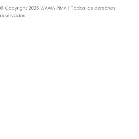
c
s
k
e
t
t
© Copyright 2026 WAWA PIMA | Todos los derechos
b
a
o
reservados.
o
g
k
o
r
k
a
m