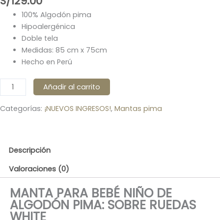
S/
129.00
100% Algodón pima
Hipoalergénica
Doble tela
Medidas: 85 cm x 75cm
Hecho en Perú
MANTA
Añadir al carrito
BEBÉ
PIMA
Categorías:
¡NUEVOS INGRESOS!
,
Mantas pima
«SOBRE
RUEDAS
WHITE»
Descripción
cantidad
Valoraciones (0)
MANTA PARA BEBÉ NIÑO DE
ALGODÓN PIMA: SOBRE RUEDAS
WHITE