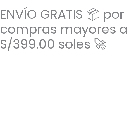
Ir
ENVÍO GRATIS 📦 por
al
contenido
compras mayores a
S/399.00 soles 🚀