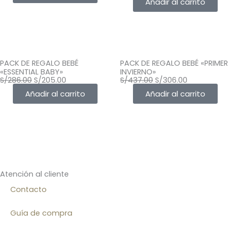
Añadir al carrito
PACK DE REGALO BEBÉ
PACK DE REGALO BEBÉ «PRIMER
«ESSENTIAL BABY»
INVIERNO»
El
El
El
El
S/
286.00
S/
205.00
S/
437.00
S/
306.00
precio
precio
precio
precio
Añadir al carrito
Añadir al carrito
original
actual
original
actual
era:
es:
era:
es:
S/286.00.
S/205.00.
S/437.00.
S/306.00.
Atención al cliente
Contacto
Guía de compra