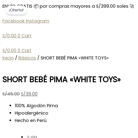
Ir
SHORT
Search
El
El
El
El
El
El
El
El
El
El
ENVÍO GRATIS 📦 por compras mayores a S/399.00 soles 🚀
¡Oferta!
al
BEBÉ
...
precio
precio
precio
precio
precio
precio
precio
precio
precio
precio
contenido
PIMA
original
original
original
original
original
actual
actual
actual
actual
actual
Facebook
Instagram
«WHITE
era:
era:
era:
era:
era:
es:
es:
es:
es:
es:
TOYS»
S/45.00.
S/45.00.
S/45.00.
S/45.00.
S/45.00.
S/39.00.
S/39.00.
S/39.00.
S/39.00.
S/39.00.
S/
0.00
0
Cart
cantidad
S/
0.00
0
Cart
Inicio
/
Básicos
/ SHORT BEBÉ PIMA «WHITE TOYS»
SHORT BEBÉ PIMA «WHITE TOYS»
S/
45.00
S/
39.00
100% Algodón Pima
Hipoalergénico
Hecho en Perú
3-6M