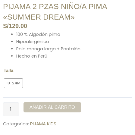
PIJAMA 2 PZAS NIÑO/A PIMA
«SUMMER DREAM»
S/
129.00
100 % Algodón pima
Hipoalergénico
Polo manga larga + Pantalón
Hecho en Perú
PIJAMA
Talla
2
18-24M
PZAS
NIÑO/A
PIMA
«SUMMER
AÑADIR AL CARRITO
DREAM»
cantidad
PIJAMA KIDS
Categorías: