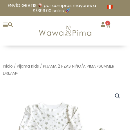
Ir
ENVÍO GRATIS
por compras mayores a
al
S/399.00 soles
contenido
0
Cart
Inicio
/
Pijama Kids
/ PIJAMA 2 PZAS NIÑO/A PIMA «SUMMER
DREAM»