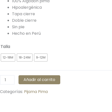
100% Algodón pima
Hipoalergénica
Tapa cierre
Doble cierre
Sin pie
Hecho en Perú
PIJAMA
Talla
PIMA
12-18M
18-24M
9-12M
BEBÉ
C/CIERRE
«BABY
LOVE»
Añadir al carrito
cantidad
Categorías:
Pijama Pima