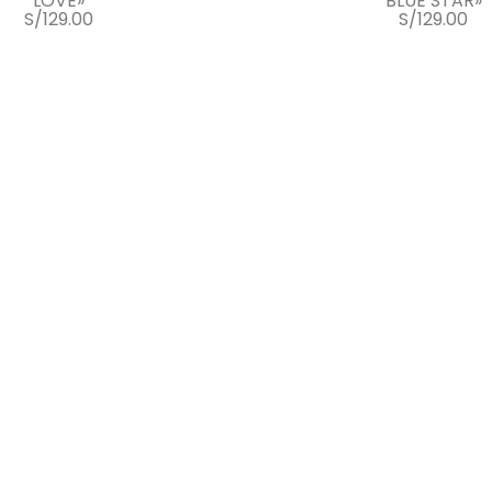
LOVE»
BLUE STAR»
S/
129.00
S/
129.00
eccionar opciones
Seleccionar opci