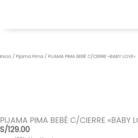
Ir
al
F
I
contenido
a
n
c
s
e
t
b
a
o
g
o
r
Inicio
/
Pijama Pima
/ PIJAMA PIMA BEBÉ C/CIERRE «BABY LOVE»
k
a
m
PIJAMA PIMA BEBÉ C/CIERRE «BABY 
S/
129.00