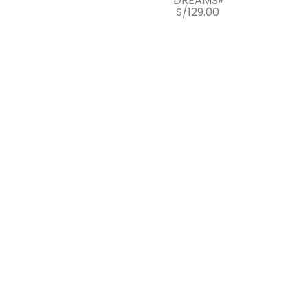
DREAMS»
S/
129.00
ones
Seleccionar opciones