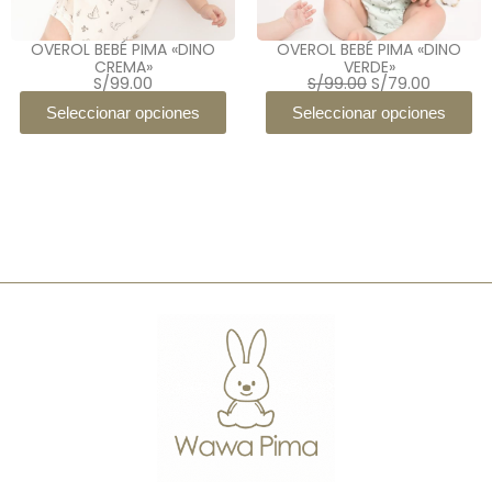
OVEROL BEBÉ PIMA «DINO
OVEROL BEBÉ PIMA «DINO
CREMA»
VERDE»
El
El
S/
99.00
S/
99.00
S/
79.00
precio
precio
original
actual
Seleccionar opciones
Seleccionar opciones
era:
es:
S/99.00.
S/79.00.