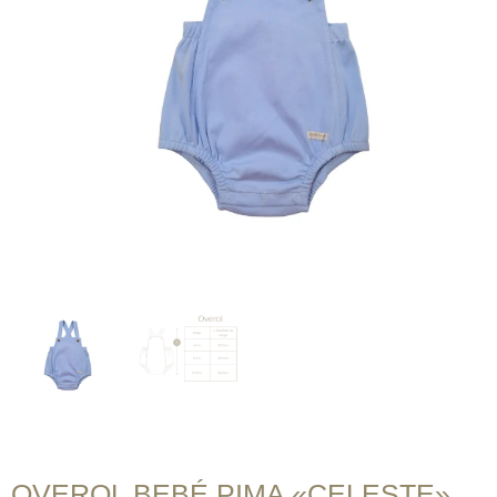
OVEROL BEBÉ PIMA «CELESTE»