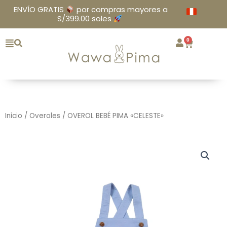
Ir
ENVÍO GRATIS
por compras mayores a
al
S/399.00 soles
contenido
0
Cart
Inicio
/
Overoles
/ OVEROL BEBÉ PIMA «CELESTE»