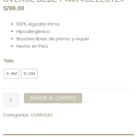
S/
99.00
100% Algodón Pima
Hipoalergénico
Broches libres de plomo y níquel
Hecho en Perú
OVEROL
Talla
BEBÉ
6-9M
9-12M
PIMA
«CELESTE»
cantidad
AÑADIR AL CARRITO
OVEROLES
Categorías: