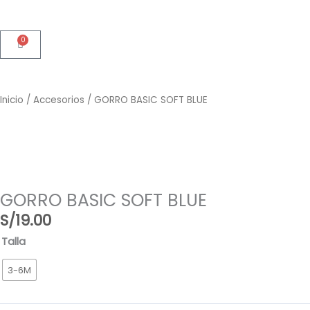
0
Cart
Inicio
/
Accesorios
/ GORRO BASIC SOFT BLUE
GORRO BASIC SOFT BLUE
S/
19.00
GORRO
Talla
BASIC
3-6M
SOFT
BLUE
cantidad