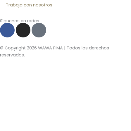
Trabaja con nosotros
Síguenos en redes
F
I
T
a
n
i
c
s
k
e
t
t
© Copyright 2026 WAWA PIMA | Todos los derechos
b
a
o
reservados.
o
g
k
o
r
k
a
m