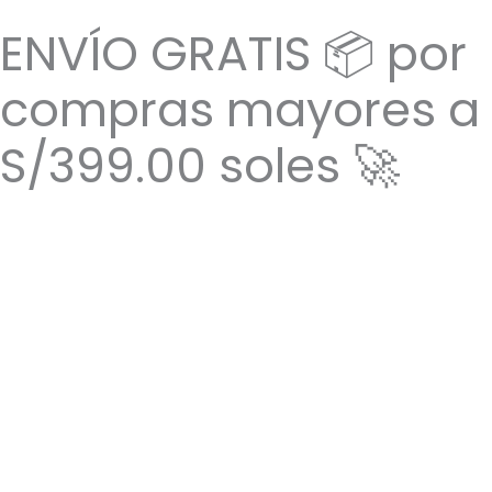
Ir
ENVÍO GRATIS 📦 por
al
contenido
compras mayores a
S/399.00 soles 🚀