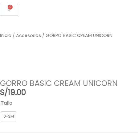
0
Cart
Inicio
/
Accesorios
/ GORRO BASIC CREAM UNICORN
GORRO BASIC CREAM UNICORN
S/
19.00
GORRO
Talla
BASIC
0-3M
CREAM
UNICORN
cantidad