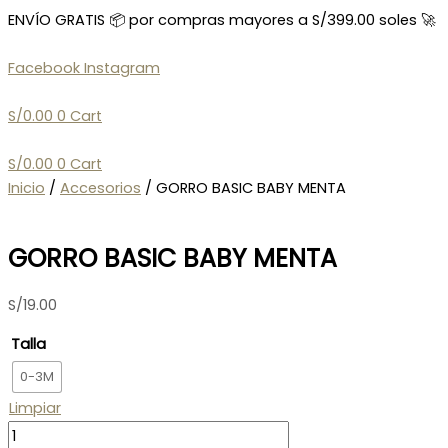
Ir
GORRO
Search
ENVÍO GRATIS 📦 por compras mayores a S/399.00 soles 🚀
al
BASIC
...
contenido
BABY
Facebook
Instagram
MENTA
cantidad
S/
0.00
0
Cart
S/
0.00
0
Cart
Inicio
/
Accesorios
/ GORRO BASIC BABY MENTA
GORRO BASIC BABY MENTA
S/
19.00
Talla
0-3M
Limpiar