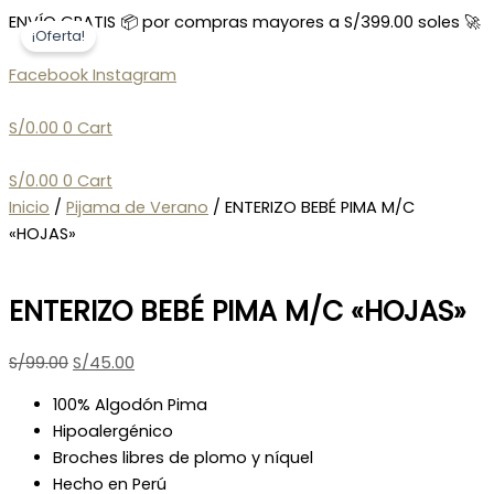
Ir
ENTERIZO
Search
El
El
El
El
El
El
El
El
El
El
ENVÍO GRATIS 📦 por compras mayores a S/399.00 soles 🚀
¡Oferta!
al
BEBÉ
...
precio
precio
precio
precio
precio
precio
precio
precio
precio
precio
contenido
PIMA
original
original
original
original
original
actual
actual
actual
actual
actual
Facebook
Instagram
M/C
era:
era:
era:
era:
era:
es:
es:
es:
es:
es:
«HOJAS»
S/99.00.
S/99.00.
S/99.00.
S/99.00.
S/99.00.
S/45.00.
S/45.00.
S/45.00.
S/45.00.
S/45.00.
S/
0.00
0
Cart
cantidad
S/
0.00
0
Cart
Inicio
/
Pijama de Verano
/ ENTERIZO BEBÉ PIMA M/C
«HOJAS»
ENTERIZO BEBÉ PIMA M/C «HOJAS»
S/
99.00
S/
45.00
100% Algodón Pima
Hipoalergénico
Broches libres de plomo y níquel
Hecho en Perú