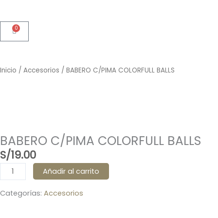
0
Cart
Inicio
/
Accesorios
/ BABERO C/PIMA COLORFULL BALLS
BABERO C/PIMA COLORFULL BALLS
S/
19.00
BABERO
Añadir al carrito
C/PIMA
COLORFULL
Categorías:
Accesorios
BALLS
cantidad