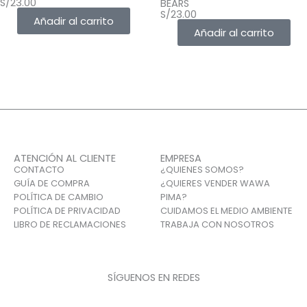
S/
23.00
BEARS
S/
23.00
Añadir al carrito
Añadir al carrito
ATENCIÓN AL CLIENTE
EMPRESA
CONTACTO
¿QUIENES SOMOS?
GUÍA DE COMPRA
¿QUIERES VENDER WAWA
POLÍTICA DE CAMBIO
PIMA?
POLÍTICA DE PRIVACIDAD
CUIDAMOS EL MEDIO AMBIENTE
LIBRO DE RECLAMACIONES
TRABAJA CON NOSOTROS
SÍGUENOS EN REDES
F
I
T
a
n
i