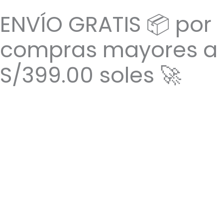
Ir
ENVÍO GRATIS 📦 por
al
contenido
compras mayores a
S/399.00 soles 🚀