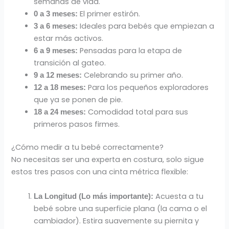
semanas de vida.
El primer estirón.
0 a 3 meses:
Ideales para bebés que empiezan a
3 a 6 meses:
estar más activos.
Pensadas para la etapa de
6 a 9 meses:
transición al gateo.
Celebrando su primer año.
9 a 12 meses:
Para los pequeños exploradores
12 a 18 meses:
que ya se ponen de pie.
Comodidad total para sus
18 a 24 meses:
primeros pasos firmes.
¿Cómo medir a tu bebé correctamente?
No necesitas ser una experta en costura, solo sigue
estos tres pasos con una cinta métrica flexible:
Acuesta a tu
La Longitud (Lo más importante):
bebé sobre una superficie plana (la cama o el
cambiador). Estira suavemente su piernita y