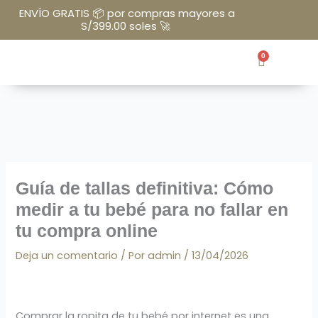
Ir
ENVÍO GRATIS 📦 por compras mayores a
al
S/399.00 soles 🚀
contenido
0
Cart
Guía de tallas definitiva: Cómo
medir a tu bebé para no fallar en
tu compra online
Deja un comentario
/ Por
admin
/
13/04/2026
Comprar la ropita de tu bebé por internet es una